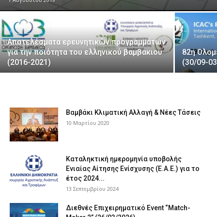
τελευταία
Αποτελέσματα ερευνητικών προγραμμάτων
για την ποιότητα του ελληνικού βαμβακιού
82η Ολομ
(2016-2021)
(30/09-0
νέα
το
Βαμβάκι Κλιματική Αλλαγή & Νέες Τάσεις
10 Μαρτίου 2020
ελληνικό
Καταληκτική ημερομηνία υποβολής
Ενιαίας Αίτησης Ενίσχυσης (Ε.Α.Ε.) για το
έτος 2024...
βαμβάκι.
13 Σεπτεμβρίου 2024
Διεθνές Επιχειρηματικό Event “Match-