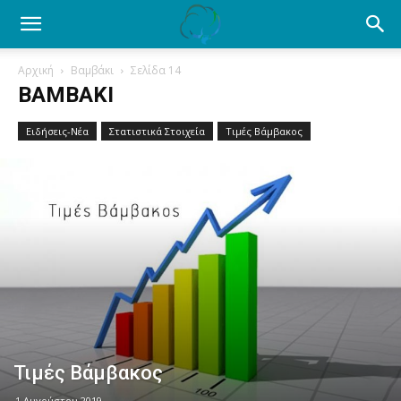
Ενημέρωση
Αρχική
Βαμβάκι
Σελίδα 14
ΒΑΜΒΆΚΙ
για
Ειδήσεις-Νέα
Στατιστικά Στοιχεία
Τιμές Βάμβακος
το
βαμβάκι.
Όλα
Τιμές Βάμβακος
τα
1 Αυγούστου 2019