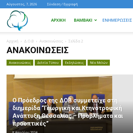
Αύγουστος, 7, 2026
Σύνδεση / Εγγραφή
Ενημέρωση
ΑΡΧΙΚΉ
ΒΑΜΒΆΚΙ
ΕΝΗΜΕΡΏΣΕΙΣ
Αρχική
Δ.Ο.Β
Ανακοινώσεις
Σελίδα 2
για
ΑΝΑΚΟΙΝΏΣΕΙΣ
Ανακοινώσεις
Δελτία Τύπου
Εκδηλώσεις
Νέα Μελών
το
βαμβάκι.
Ο Πρόεδρος της ΔΟΒ συμμετείχε στη
διημερίδα “Γεωργική και Κτηνοτροφική
Όλα
Ανάπτυξη Θεσσαλίας – Προβλήματα και
προοπτικές”
8 Απριλίου 2024