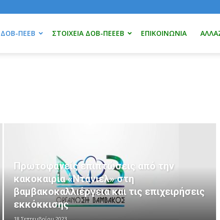
 ΔΟΒ-ΠΕΕΒ
ΣΤΟΙΧΕΊΑ ΔΟΒ-ΠΕΕΕΒ
ΕΠΙΚΟΙΝΩΝΊΑ
ΑΛΛΆ
Παρατείνεται η εκκοκκιστική περίοδος
έως και 17/02/2023
31 Ιανουαρίου 2023
Πρωτοφανείς επιπτώσεις από την
κακοκαιρία «Ντάνιελ» στη
βαμβακοκαλλιέργεια και τις επιχειρήσεις
εκκόκκισης
18 Σεπτεμβρίου 2023