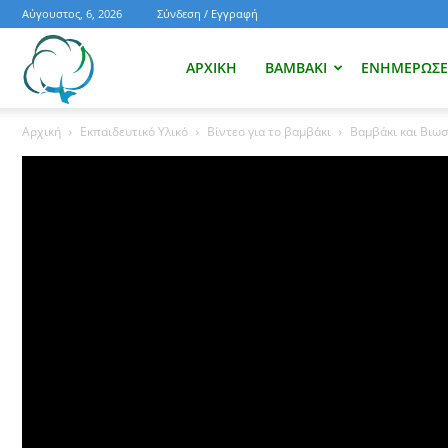
Αύγουστος, 6, 2026
Σύνδεση / Εγγραφή
Ενημέρωση
ΑΡΧΙΚΉ
ΒΑΜΒΆΚΙ
ΕΝΗΜΕΡΏΣΕΙ
Αρχική
Εκπαιδευτικό Υλικό
Βίντεο για το βαμβάκι
Βαμβάκι και Βιωσ
για
το
βαμβάκι.
Όλα