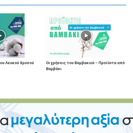
του Λευκού Χρυσού
Οι χρήσεις του Βαμβακιού – Προϊόντα από
Βαμβάκι