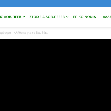
Σ ΔΟΒ-ΠΕΕΒ
ΣΤΟΙΧΕΊΑ ΔΟΒ-ΠΕΕΕΒ
ΕΠΙΚΟΙΝΩΝΊΑ
ΑΛΛ
ιμότητα – Αλήθειες για το Βαμβάκι