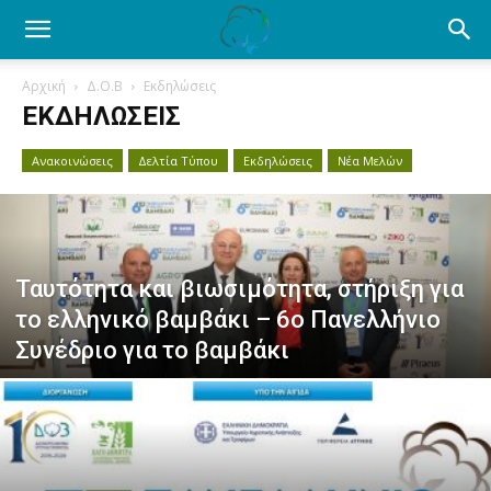
Ενημέρωση
Αρχική
Δ.Ο.Β
Εκδηλώσεις
ΕΚΔΗΛΏΣΕΙΣ
για
Ανακοινώσεις
Δελτία Τύπου
Εκδηλώσεις
Νέα Μελών
το
Ταυτότητα και βιωσιμότητα, στήριξη για
βαμβάκι.
το ελληνικό βαμβάκι – 6ο Πανελλήνιο
Συνέδριο για το βαμβάκι
Όλα
τα