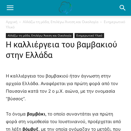
Ενημέρωση
Αρχική
Αλλάζω τη μόδα, Επιλέγω Άνεση και Οικολογία
Ενημερωτικό
Υλικό
για
Αλλάζω τη μόδα, Επιλέγω Άνεση και Οικολογία
Ενημερωτικό Υλικό
Η καλλιέργεια του βαμβακιού
στην Ελλάδα
το
Η καλλιέργεια του βαμβακιού ήταν άγνωστη στην
βαμβάκι.
αρχαία Ελλάδα. Αναφέρεται για πρώτη φορά από τον
Παυσανία κατά τον 2 ο μ.Χ. αιώνα, με την ονομασία
‘’βύσσος’’.
Όλα
Το όνομα
βαμβάκι
, το οποίο συναντάται για πρώτη
φορά στη νομοθεσία του Ιουστινιανού, προέρχεται από
τα
τη λέξη
βόμβυξ
, με την οποία ονόμαζαν το μετάξι, που