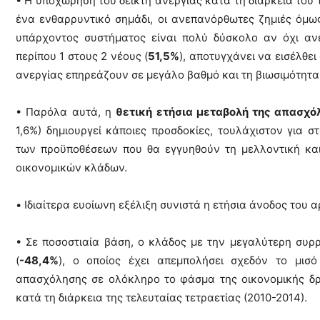
• Η υποχώρηση του δείκτη ανεργίας κατά τη διάρκεια του 
ένα ενθαρρυντικό σημάδι, οι ανεπανόρθωτες ζημιές όμως
υπάρχοντος συστήματος είναι πολύ δύσκολο αν όχι αν
περίπου 1 στους 2 νέους (
51,5%
), αποτυγχάνει να εισέλθε
ανεργίας επηρεάζουν σε μεγάλο βαθμό και τη βιωσιμότητ
• Παρόλα αυτά, η
θετική ετήσια μεταβολή της απασχό
1,6%) δημιουργεί κάποιες προσδοκίες, τουλάχιστον για 
των προϋποθέσεων που θα εγγυηθούν τη μελλοντική κα
οικονομικών κλάδων.
• Ιδιαίτερα ευοίωνη εξέλιξη συνιστά η ετήσια άνοδος του 
• Σε ποσοστιαία βάση, ο κλάδος με την μεγαλύτερη συ
(
-48,4%
), ο οποίος έχει απεμπολήσει σχεδόν το μισό
απασχόλησης σε ολόκληρο το φάσμα της οικονομικής δρ
κατά τη διάρκεια της τελευταίας τετραετίας (2010-2014).