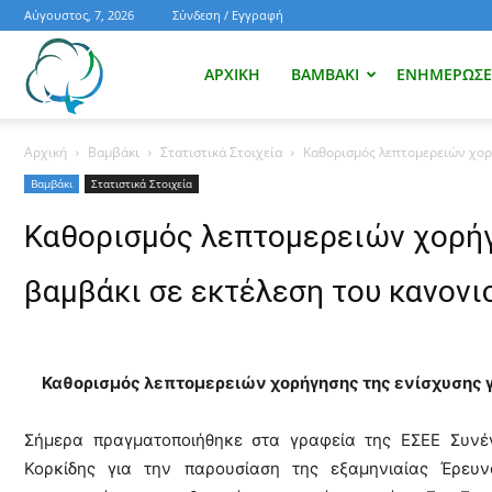
Αύγουστος, 7, 2026
Σύνδεση / Εγγραφή
Ενημέρωση
ΑΡΧΙΚΉ
ΒΑΜΒΆΚΙ
ΕΝΗΜΕΡΏΣΕΙ
Αρχική
Βαμβάκι
Στατιστικά Στοιχεία
Καθορισμός λεπτομερειών χορή
για
Βαμβάκι
Στατιστικά Στοιχεία
Καθορισμός λεπτομερειών χορήγ
το
βαμβάκι σε εκτέλεση του κανον
βαμβάκι.
Καθορισμός λεπτομερειών χορήγησης της ενίσχυσης γ
Όλα
Σήμερα πραγματοποιήθηκε στα γραφεία της ΕΣΕΕ Συνέ
Κορκίδης για την παρουσίαση της εξαμηνιαίας Έρευ