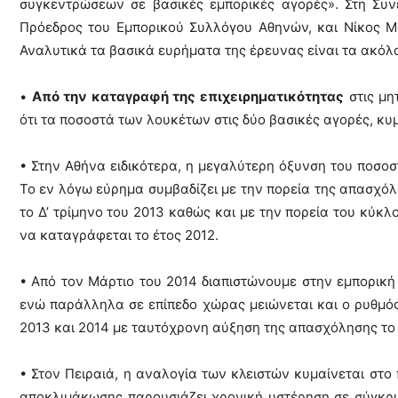
συγκεντρώσεων σε βασικές εμπορικές αγορές». Στη Συ
τα
Πρόεδρος του Εμπορικού Συλλόγου Αθηνών, και Νίκος Μ
Αναλυτικά τα βασικά ευρήματα της έρευνας είναι τα ακόλ
τελευταία
•
Από την καταγραφή της επιχειρηματικότητας
στις μη
ότι τα ποσοστά των λουκέτων στις δύο βασικές αγορές, κυ
νέα
• Στην Αθήνα ειδικότερα, η μεγαλύτερη όξυνση του ποσοσ
Το εν λόγω εύρημα συμβαδίζει με την πορεία της απασχόλ
το Δ’ τρίμηνο του 2013 καθώς και με την πορεία του κύκλ
το
να καταγράφεται το έτος 2012.
• Από τον Μάρτιο του 2014 διαπιστώνουμε στην εμπορικ
ελληνικό
ενώ παράλληλα σε επίπεδo χώρας μειώνεται και ο ρυθμός
2013 και 2014 με ταυτόχρονη αύξηση της απασχόλησης το 
βαμβάκι.
• Στον Πειραιά, η αναλογία των κλειστών κυμαίνεται στο
αποκλιμάκωσης παρουσιάζει χρονική υστέρηση σε σύγκρι