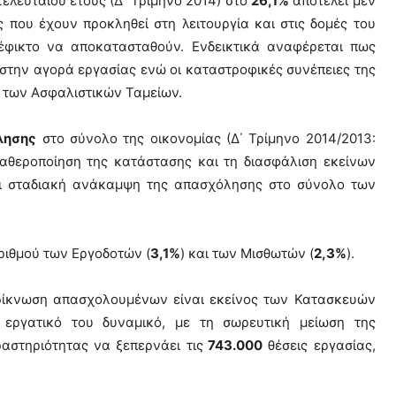
τελευταίου έτους (Δ΄ Τρίμηνο 2014) στο
26,1%
αποτελεί μεν
 που έχουν προκληθεί στη λειτουργία και στις δομές του
έφικτο να αποκατασταθούν. Ενδεικτικά αναφέρεται πως
ι στην αγορά εργασίας ενώ οι καταστροφικές συνέπειες της
α των Ασφαλιστικών Ταμείων.
λησης
στο σύνολο της οικονομίας (Δ΄ Τρίμηνο 2014/2013:
σταθεροποίηση της κατάστασης και τη διασφάλιση εκείνων
ι σταδιακή ανάκαμψη της απασχόλησης στο σύνολο των
αριθμού των Εργοδοτών (
3,1%
) και των Μισθωτών (
2,3%
).
ρρίκνωση απασχολουμένων είναι εκείνος των Κατασκευών
 εργατικό του δυναμικό, με τη σωρευτική μείωση της
αστηριότητας να ξεπερνάει τις
743.000
θέσεις εργασίας,