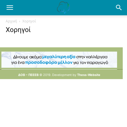
Ενημέρωση
Αρχική
Χορηγοί
Χορηγοί
για
το
ΔΟΒ – ΠΕΕΕΒ
© 2019. Development by
Thess-Website
βαμβάκι.
ΔΟΒ © 2019. Developement by
Thess-Website
Όλα
τα