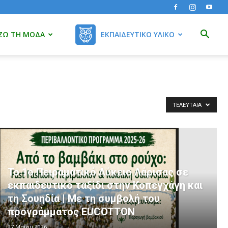
ΖΩ ΤΗ ΜΌΔΑ
ΕΚΠΑΙΔΕΥΤΙΚΌ ΥΛΙΚΌ
ΤΕΛΕΥΤΑΊΑ
Το 1ο Πειραματικό Λύκειο Λάρισας σε
εκπαιδευτικό ταξίδι στην Κοπεγχάγη και
τη Σουηδία | Με τη συμβολή του
προγράμματος EUCOTTON
27 Μαΐου 2026