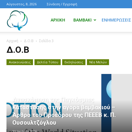
Αύγουστος, 8, 2026
Σύνδεση / Εγγραφή
Ενημέρωση
ΑΡΧΙΚΉ
ΒΑΜΒΆΚΙ
ΕΝΗΜΕΡΏΣΕΙΣ
Αρχική
Δ.Ο.Β
Σελίδα 3
για
Δ.Ο.Β
Ανακοινώσεις
Δελτία Τύπου
Εκδηλώσεις
Νέα Μελών
το
βαμβάκι.
Ανασκόπηση της Παγκόσμιας
Κατάστασης στην αγορά βαμβακιού –
Όλα
Άρθρο του Προέδρου της ΠΕΕΕΒ κ. Π.
Ουσουλτζόγλου
31 Ιουλίου 2026