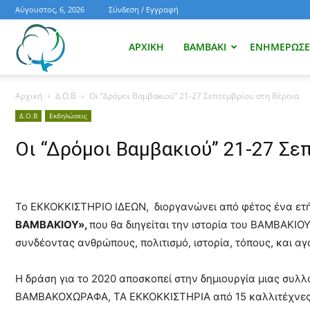
Αύγουστος, 6, 2026
Σύνδεση / Εγγραφή
Ενημέρωση
ΑΡΧΙΚΉ
ΒΑΜΒΆΚΙ
ΕΝΗΜΕΡΏΣΕΙ
Αρχική
Δ.Ο.Β
Οι “Δρόμοι Βαμβακιού” 21-27 Σεπτεμβρίου στη Βέροια
για
Δ.Ο.Β
Εκδηλώσεις
Οι “Δρόμοι Βαμβακιού” 21-27 Σε
το
Το ΕΚΚΟΚΚΙΣΤΗΡΙΟ ΙΔΕΩΝ, διοργανώνει από φέτος ένα ετήσ
βαμβάκι.
ΒΑΜΒΑΚΙΟΥ»,
που θα διηγείται την ιστορία του ΒΑΜΒΑΚΙΟΥ
συνδέοντας ανθρώπους, πολιτισμό, ιστορία, τόπους, και αγ
Όλα
Η δράση για το 2020 αποσκοπεί στην δημιουργία μιας συλ
ΒΑΜΒΑΚΟΧΩΡΑΦΑ, ΤΑ ΕΚΚΟΚΚΙΣΤΗΡΙΑ από 15 καλλιτέχνες