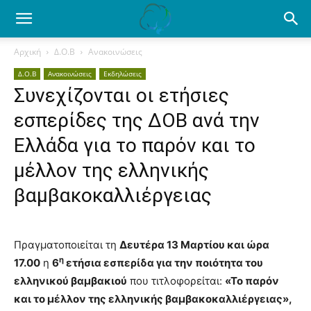
Ενημέρωση
Αρχική
Δ.Ο.Β
Ανακοινώσεις
Δ.Ο.Β
Ανακοινώσεις
Εκδηλώσεις
για
Συνεχίζονται οι ετήσιες
εσπερίδες της ΔΟΒ ανά την
το
Ελλάδα για το παρόν και το
μέλλον της ελληνικής
βαμβακοκαλλιέργειας
βαμβάκι.
Πραγματοποιείται τη
Δευτέρα 13 Μαρτίου και ώρα
Όλα
η
17.00
η
6
ετήσια εσπερίδα για την ποιότητα του
ελληνικού βαμβακιού
που τιτλοφορείται:
«Το παρόν
και το μέλλον της ελληνικής βαμβακοκαλλιέργειας»,
τα