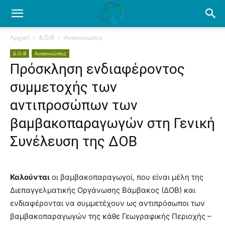
Ενημέρωση
Αρχική
Δ.Ο.Β
Ανακοινώσεις
Δ.Ο.Β
Ανακοινώσεις
για
Πρόσκληση ενδιαφέροντος
συμμετοχής των
το
αντιπροσώπων των
βαμβακοπαραγωγών στη Γενική
Συνέλευση της ΔΟΒ
βαμβάκι.
Καλούνται
οι βαμβακοπαραγωγοί, που είναι μέλη της
Όλα
Διεπαγγελματικής Οργάνωσης Βάμβακος (ΔΟΒ) και
ενδιαφέρονται να συμμετέχουν ως αντιπρόσωποι των
βαμβακοπαραγωγών της κάθε Γεωγραφικής Περιοχής –
τα