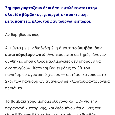
Σήμερα γιορτάζουν όλοι όσοι εμπλέκονται στην
αλυσίδα βάμβακος, γεωργοί, εκκοκκιστές,
τελευταία
μεταποιητές, κλωστοϋφαντουργοί, έμποροι.
Ας θυμηθούμε πως:
νέα
Αντίθετα με την διαδεδομένη άποψη
το βαμβάκι δεν
είναι υδροβόρο φυτό
. Αναπτύσσεται σε ξηρές, άγονες
το
συνθήκες όπου άλλες καλλιέργειες δεν μπορούν να
αναπτυχθούν. Καταλαμβάνει μόλις το 3% του
παγκόσμιου αγροτικού χώρου — ωστόσο ικανοποιεί το
ελληνικό
27% των παγκόσμιων αναγκών σε κλωστοϋφαντουργικά
προϊόντα.
βαμβάκι.
Το βαμβάκι χρησιμοποιεί οξυγόνο και CO
για την
2
παραγωγή κυτταρίνης, και δεδομένου ότι οι ίνες του
είναι 96% έως 98% καθαρή κυτταρίνη, το βαμβάκι