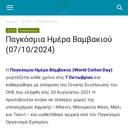
Ενημέρωση
Αρχική
Δ.Ο.Β
Ανακοινώσεις
Δ.Ο.Β
Ανακοινώσεις
για
Παγκόσμια Ημέρα Βαμβακιού
(07/10/2024)
το
Η
Παγκόσμια Ημέρα Βάμβακος (World Cotton Day)
γιορτάζεται κάθε χρόνο στις
7 Οκτωβρίου
και
βαμβάκι.
καθιερώθηκε με απόφαση της Γενικής Συνέλευσης του
ΟΗΕ που ελήφθη στις 30 Αυγούστου 2021. Η
πρωτοβουλία ανήκε σε τέσσερις χώρες της
Όλα
υποσαχάριας Αφρικής – Μπενίν, Μπουρκίνα Φάσο, Μάλι
και Τσαντ – και υιοθετήθηκε αρχικά από τον Παγκόσμιο
Οργανισμό Εμπορίου.
τα