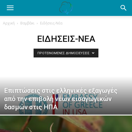
Ενημέρωση
Αρχική
Βαμβάκι
Ειδήσεις-Νέα
για
ΕΙΔΉΣΕΙΣ-ΝΈΑ
ΠΡΟΤΕΙΝΌΜΕΝΕΣ ΔΗΜΟΣΙΕΎΣΕΙΣ
το
βαμβάκι.
Επιπτώσεις στις ελληνικές εξαγωγές
από την επιβολή νέων εισαγωγικών
Όλα
δασμών στις ΗΠΑ
τα