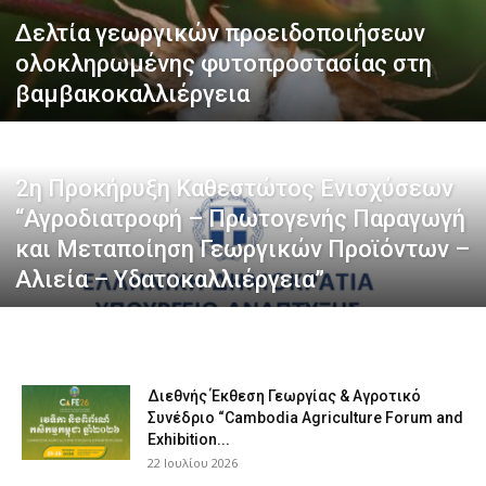
Δελτία γεωργικών προειδοποιήσεων
ολοκληρωμένης φυτοπροστασίας στη
τελευταία
βαμβακοκαλλιέργεια
νέα
2η Προκήρυξη Καθεστώτος Ενισχύσεων
“Αγροδιατροφή – Πρωτογενής Παραγωγή
και Μεταποίηση Γεωργικών Προϊόντων –
το
Αλιεία – Υδατοκαλλιέργεια”
ελληνικό
Διεθνής Έκθεση Γεωργίας & Αγροτικό
Συνέδριο “Cambodia Agriculture Forum and
βαμβάκι.
Exhibition...
22 Ιουλίου 2026