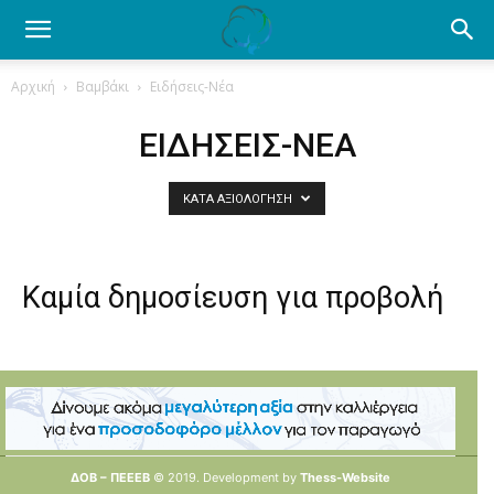
Ενημέρωση
Αρχική
Βαμβάκι
Ειδήσεις-Νέα
για
ΕΙΔΉΣΕΙΣ-ΝΈΑ
ΚΑΤΆ ΑΞΙΟΛΌΓΗΣΗ
το
Καμία δημοσίευση για προβολή
βαμβάκι.
Όλα
ΔΟΒ – ΠΕΕΕΒ
© 2019. Development by
Thess-Website
τα