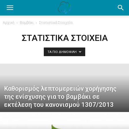
Ενημέρωση
Αρχική
Βαμβάκι
Στατιστικά Στοιχεία
για
ΣΤΑΤΙΣΤΙΚΆ ΣΤΟΙΧΕΊΑ
ΤΑ ΠΙΟ ΔΗΜΟΦΙΛΉ
το
βαμβάκι.
Καθορισμός λεπτομερειών χορήγησης
της ενίσχυσης για το βαμβάκι σε
Όλα
εκτέλεση του κανονισμού 1307/2013
τα