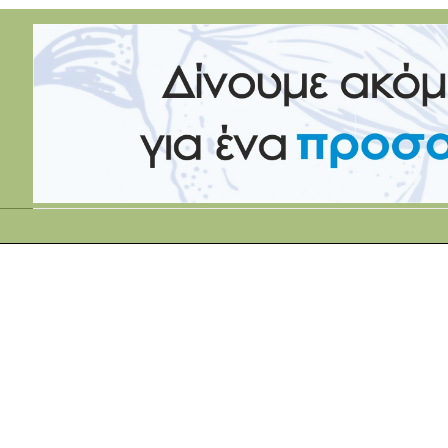
τα
τελευταία
νέα
το
ελληνικό
βαμβάκι.