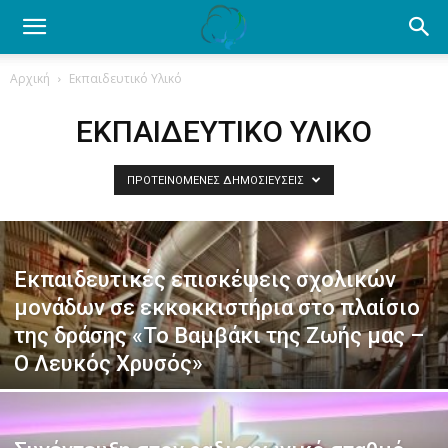
Ενημέρωση
Αρχική
Εκπαιδευτικό Υλικό
για
ΕΚΠΑΙΔΕΥΤΙΚΌ ΥΛΙΚΌ
ΠΡΟΤΕΙΝΌΜΕΝΕΣ ΔΗΜΟΣΙΕΎΣΕΙΣ
το
Εκπαιδευτικές επισκέψεις σχολικών
βαμβάκι.
μονάδων σε εκκοκκιστήρια στο πλαίσιο
της δράσης «Το Βαμβάκι της Ζωής μας –
Όλα
Ο Λευκός Χρυσός»
τα