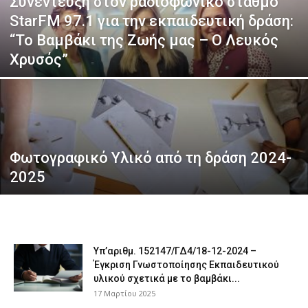
Συνέντευξη στον ραδιοφωνικό σταθμό
StarFM 97.1 για την εκπαιδευτική δράση:
“Το Βαμβάκι της Ζωής μας – Ο Λευκός
τελευταία
Χρυσός”
νέα
Φωτογραφικό Υλικό από τη δράση 2024-
το
2025
ελληνικό
Υπ’αριθμ. 152147/ΓΔ4/18-12-2024 –
Έγκριση Γνωστοποίησης Εκπαιδευτικού
βαμβάκι.
υλικού σχετικά με το βαμβάκι...
17 Μαρτίου 2025