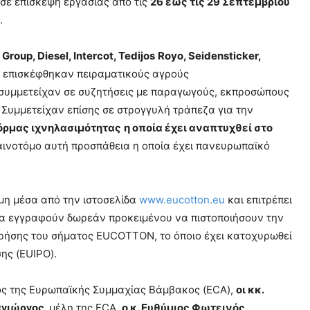
 σε επίσκεψη εργασίας από τις
26 έως τις 29 Σεπτεμβρίου
.
Group
,
Diesel
,
Intercot
,
Tedijos
Royo
,
Seidensticker
,
, επισκέφθηκαν πειραματικούς αγρούς
 συμμετείχαν σε συζητήσεις με παραγωγούς, εκπροσώπους
 Συμμετείχαν επίσης σε στρογγυλή τράπεζα για την
ρμας ιχνηλασιμότητας
η οποία έχει αναπτυχθεί στο
 καινοτόμο αυτή προσπάθεια η οποία έχει πανευρωπαϊκό
η μέσα από την ιστοσελίδα
www.eucotton.eu
και επιτρέπει
να εγγραφούν δωρεάν προκειμένου να πιστοποιήσουν την
χρήσης του σήματος EUCOTTON, το όποιο έχει κατοχυρωθεί
ης (EUIPO).
ος της Ευρωπαϊκής Συμμαχίας Βάμβακος (ECA),
οι κκ.
γιώργος,
μέλη της ECA,
ο κ. Ευθύμιος Φωτεινός
,