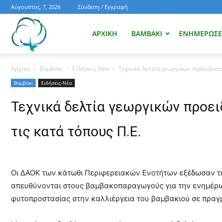
Αύγουστος, 7, 2026
Σύνδεση / Εγγραφή
Ενημέρωση
ΑΡΧΙΚΉ
ΒΑΜΒΆΚΙ
ΕΝΗΜΕΡΏΣΕΙ
Αρχική
Βαμβάκι
Ειδήσεις-Νέα
Τεχνικά δελτία γεωργικών προειδοπο
για
Βαμβάκι
Ειδήσεις-Νέα
Τεχνικά δελτία γεωργικών προει
το
τις κατά τόπους Π.Ε.
βαμβάκι.
Οι ΔΑΟΚ των κάτωθι Περιφερειακών Ενοτήτων εξέδωσαν τε
απευθύνονται στους βαμβακοπαραγωγούς για την ενημέρω
Όλα
φυτοπροστασίας στην καλλιέργεια του βαμβακιού σε πραγ